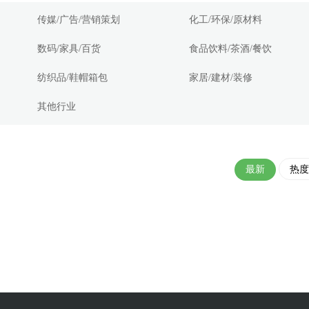
传媒/广告/营销策划
化工/环保/原材料
数码/家具/百货
食品饮料/茶酒/餐饮
纺织品/鞋帽箱包
家居/建材/装修
其他行业
最新
热度