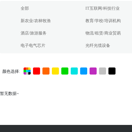
全部
IT互联网/科技行业
新农业/农林牧渔
教育/学校/培训机构
酒店/旅游服务
物流/租赁/商业贸易
电子电气芯片
光纤光缆设备
颜色选择:
暂无数据~