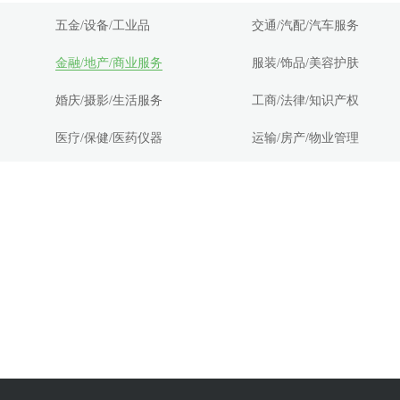
五金/设备/工业品
交通/汽配/汽车服务
金融/地产/商业服务
服装/饰品/美容护肤
婚庆/摄影/生活服务
工商/法律/知识产权
医疗/保健/医药仪器
运输/房产/物业管理