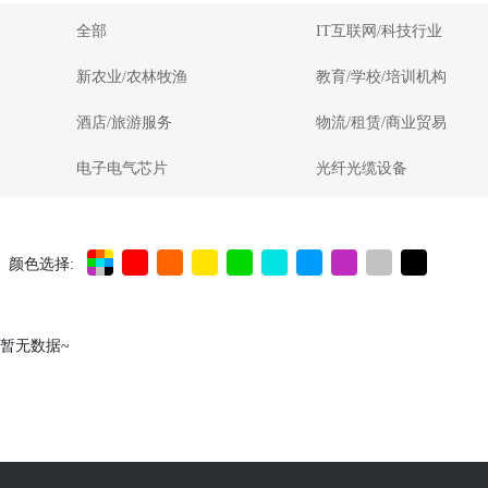
全部
IT互联网/科技行业
新农业/农林牧渔
教育/学校/培训机构
酒店/旅游服务
物流/租赁/商业贸易
电子电气芯片
光纤光缆设备
颜色选择:
暂无数据~