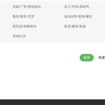
传媒/广告/营销策划
化工/环保/原材料
数码/家具/百货
食品饮料/茶酒/餐饮
纺织品/鞋帽箱包
家居/建材/装修
其他行业
最新
热度