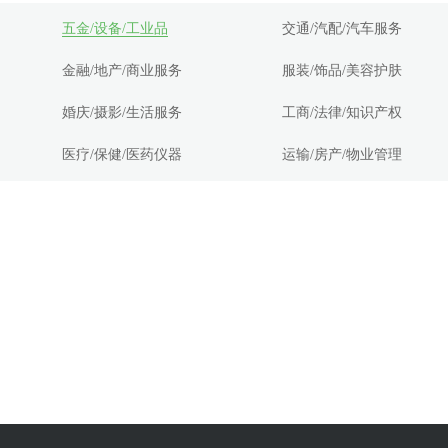
五金/设备/工业品
交通/汽配/汽车服务
金融/地产/商业服务
服装/饰品/美容护肤
婚庆/摄影/生活服务
工商/法律/知识产权
医疗/保健/医药仪器
运输/房产/物业管理