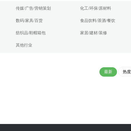
传媒/广告/营销策划
化工/环保/原材料
数码/家具/百货
食品饮料/茶酒/餐饮
纺织品/鞋帽箱包
家居/建材/装修
其他行业
最新
热度