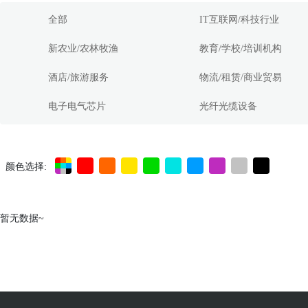
全部
IT互联网/科技行业
新农业/农林牧渔
教育/学校/培训机构
酒店/旅游服务
物流/租赁/商业贸易
电子电气芯片
光纤光缆设备
颜色选择:
暂无数据~