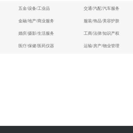
五金/设备/工业品
交通/汽配/汽车服务
金融/地产/商业服务
服装/饰品/美容护肤
婚庆/摄影/生活服务
工商/法律/知识产权
医疗/保健/医药仪器
运输/房产/物业管理