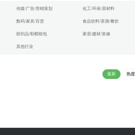
传媒/广告/营销策划
化工/环保/原材料
数码/家具/百货
食品饮料/茶酒/餐饮
纺织品/鞋帽箱包
家居/建材/装修
其他行业
最新
热度