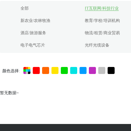
全部
IT互联网/科技行业
新农业/农林牧渔
教育/学校/培训机构
酒店/旅游服务
物流/租赁/商业贸易
电子电气芯片
光纤光缆设备
颜色选择:
暂无数据~