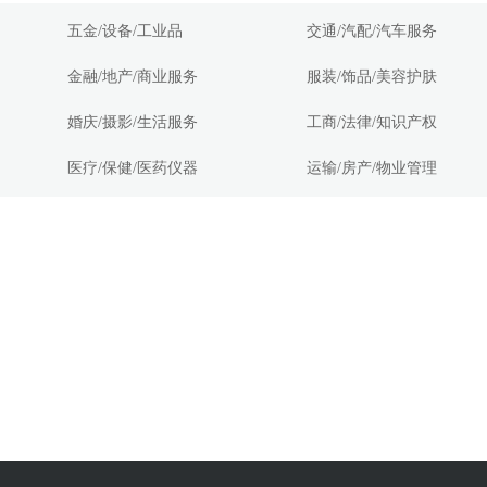
五金/设备/工业品
交通/汽配/汽车服务
金融/地产/商业服务
服装/饰品/美容护肤
婚庆/摄影/生活服务
工商/法律/知识产权
医疗/保健/医药仪器
运输/房产/物业管理