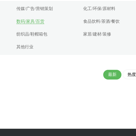
传媒/广告/营销策划
化工/环保/原材料
数码/家具/百货
食品饮料/茶酒/餐饮
纺织品/鞋帽箱包
家居/建材/装修
其他行业
最新
热度