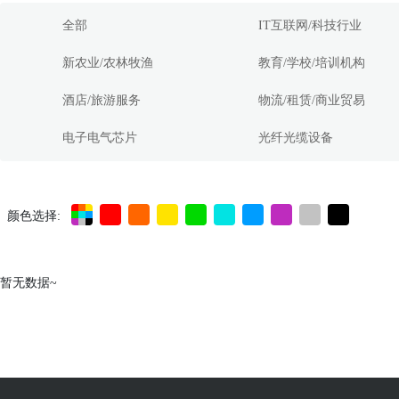
全部
IT互联网/科技行业
新农业/农林牧渔
教育/学校/培训机构
酒店/旅游服务
物流/租赁/商业贸易
电子电气芯片
光纤光缆设备
颜色选择:
暂无数据~