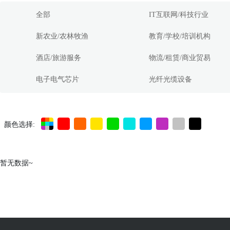
全部
IT互联网/科技行业
新农业/农林牧渔
教育/学校/培训机构
酒店/旅游服务
物流/租赁/商业贸易
电子电气芯片
光纤光缆设备
颜色选择:
暂无数据~