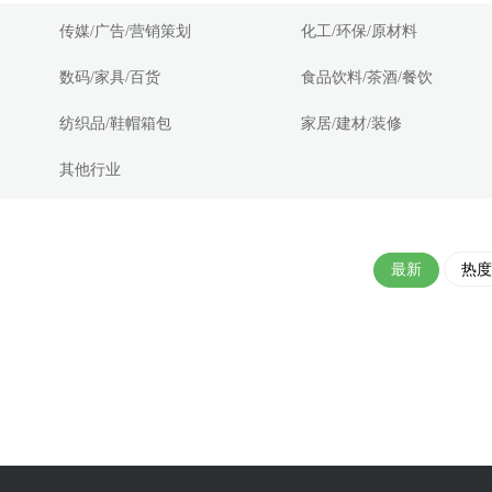
传媒/广告/营销策划
化工/环保/原材料
数码/家具/百货
食品饮料/茶酒/餐饮
纺织品/鞋帽箱包
家居/建材/装修
其他行业
最新
热度