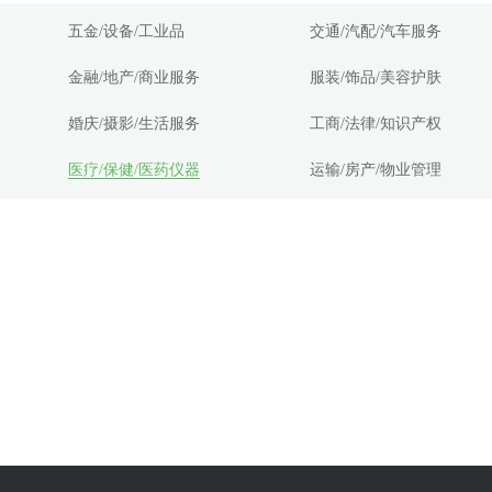
五金/设备/工业品
交通/汽配/汽车服务
金融/地产/商业服务
服装/饰品/美容护肤
婚庆/摄影/生活服务
工商/法律/知识产权
医疗/保健/医药仪器
运输/房产/物业管理