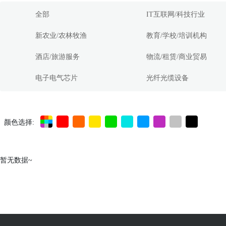
全部
IT互联网/科技行业
新农业/农林牧渔
教育/学校/培训机构
酒店/旅游服务
物流/租赁/商业贸易
电子电气芯片
光纤光缆设备
颜色选择:
暂无数据~