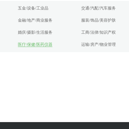
五金/设备/工业品
交通/汽配/汽车服务
金融/地产/商业服务
服装/饰品/美容护肤
婚庆/摄影/生活服务
工商/法律/知识产权
医疗/保健/医药仪器
运输/房产/物业管理