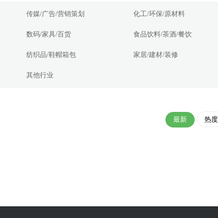
传媒/广告/营销策划
化工/环保/原材料
数码/家具/百货
食品饮料/茶酒/餐饮
纺织品/鞋帽箱包
家居/建材/装修
其他行业
最新
热度