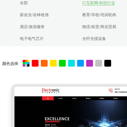
全部
IT互联网/科技行业
新农业/农林牧渔
教育/学校/培训机构
酒店/旅游服务
物流/租赁/商业贸易
电子电气芯片
光纤光缆设备
颜色选择: