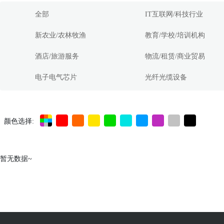
全部
IT互联网/科技行业
新农业/农林牧渔
教育/学校/培训机构
酒店/旅游服务
物流/租赁/商业贸易
电子电气芯片
光纤光缆设备
颜色选择:
暂无数据~