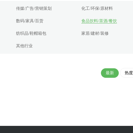
传媒/广告/营销策划
化工/环保/原材料
数码/家具/百货
食品饮料/茶酒/餐饮
纺织品/鞋帽箱包
家居/建材/装修
其他行业
最新
热度