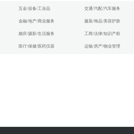
五金/设备/工业品
交通/汽配/汽车服务
金融/地产/商业服务
服装/饰品/美容护肤
婚庆/摄影/生活服务
工商/法律/知识产权
医疗/保健/医药仪器
运输/房产/物业管理