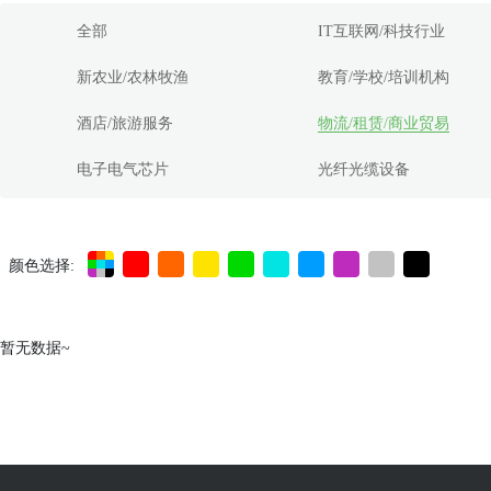
全部
IT互联网/科技行业
新农业/农林牧渔
教育/学校/培训机构
酒店/旅游服务
物流/租赁/商业贸易
电子电气芯片
光纤光缆设备
颜色选择:
暂无数据~