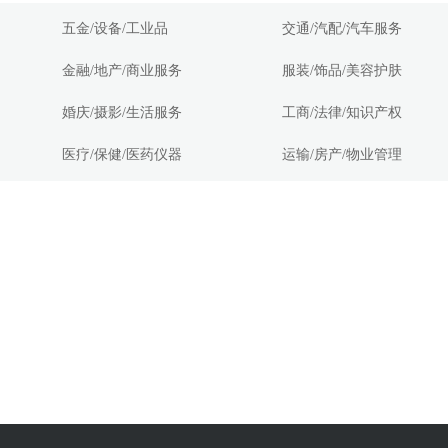
五金/设备/工业品
交通/汽配/汽车服务
金融/地产/商业服务
服装/饰品/美容护肤
婚庆/摄影/生活服务
工商/法律/知识产权
医疗/保健/医药仪器
运输/房产/物业管理