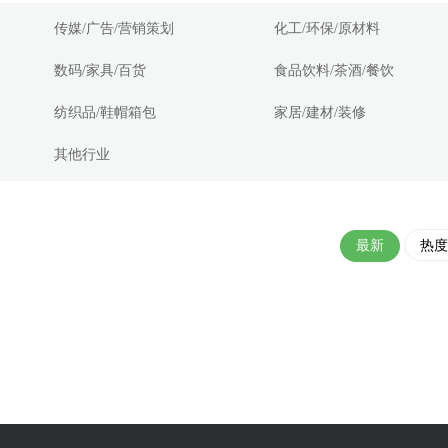
传媒/广告/营销策划
化工/环保/原材料
数码/家具/百货
食品饮料/茶酒/餐饮
纺织品/鞋帽箱包
家居/建材/装修
其他行业
最新
热度