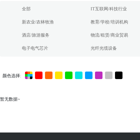
全部
IT互联网/科技行业
新农业/农林牧渔
教育/学校/培训机构
酒店/旅游服务
物流/租赁/商业贸易
电子电气芯片
光纤光缆设备
颜色选择:
暂无数据~