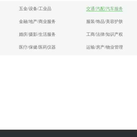
五金/设备/工业品
交通/汽配/汽车服务
金融/地产/商业服务
服装/饰品/美容护肤
婚庆/摄影/生活服务
工商/法律/知识产权
医疗/保健/医药仪器
运输/房产/物业管理