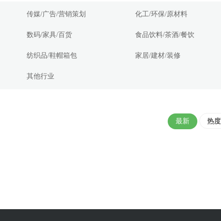
传媒/广告/营销策划
化工/环保/原材料
数码/家具/百货
食品饮料/茶酒/餐饮
纺织品/鞋帽箱包
家居/建材/装修
其他行业
最新
热度